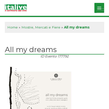
Vai
al
Main
contenuto
Men
Home
»
Mostre, Mercati e Fiere
»
All my dreams
All my dreams
ID Evento
177792