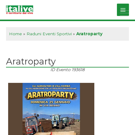
Vai
al
Main
contenuto
Men
Home
»
Raduni Eventi Sportivi
»
Aratroparty
Aratroparty
ID Evento
193618