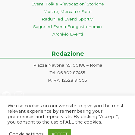
Eventi Folk e Rievocazioni Storiche
Mostre, Mercati e Fiere
Raduni ed Eventi Sportivi
Sagre ed Eventi Enogastronomici
Archivio Eventi
Redazione
Piazza Navona 45, 00186 – Roma
Tel. 06 902 87455
P.IVA: 12528191005
We use cookies on our website to give you the most
relevant experience by remembering your
preferences and repeat visits. By clicking “Accept”,
you consent to the use of ALL the cookies.
Progetto ideato e gestito dalla Markonet srl - Piazza Navona 45, 00186
Cookie settings
ACCEPT
Roma | PI e CF: 12528191005 | markonetsrl@pec.it |
Credits