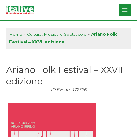
Vai
al
Main
contenuto
Men
Home
»
Cultura, Musica e Spettacolo
»
Ariano Folk
Festival – XXVII edizione
Ariano Folk Festival – XXVII
edizione
ID Evento
172576