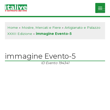
Vai
al
Main
contenuto
Men
Home
»
Mostre, Mercati e Fiere
»
Artigianato e Palazzo
XXXII Edizione
»
immagine Evento-5
immagine Evento-5
ID Evento
194341