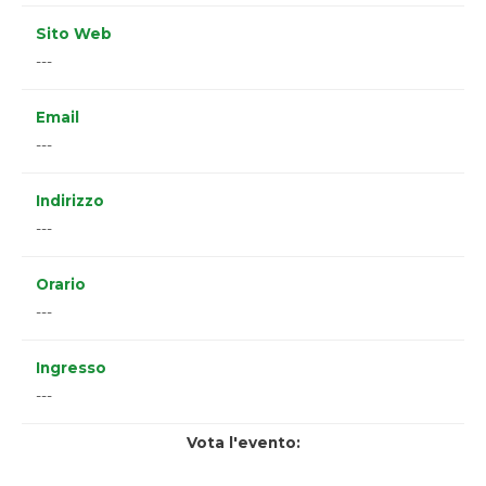
Sito Web
---
Email
---
Indirizzo
---
Orario
---
Ingresso
---
Vota l'evento: