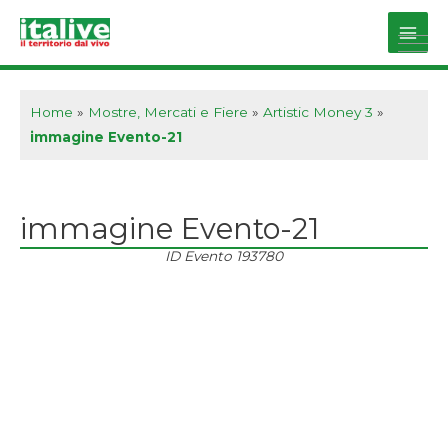
Vai
al
Main
contenuto
Men
Home
»
Mostre, Mercati e Fiere
»
Artistic Money 3
»
immagine Evento-21
immagine Evento-21
ID Evento
193780