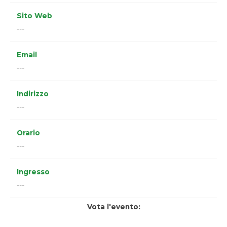
Sito Web
---
Email
---
Indirizzo
---
Orario
---
Ingresso
---
Vota l'evento: