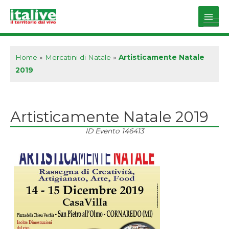
Vai
al
Main
contenuto
Men
Home
»
Mercatini di Natale
»
Artisticamente Natale
2019
Artisticamente Natale 2019
ID Evento
146413