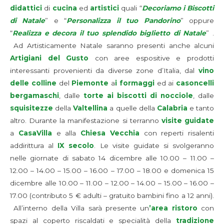
didattici
di
cucina
ed
artistici
quali “
Decoriamo i Biscotti
di Natal
e
” e “
Personalizza il tuo Pandorino
” oppure
“
Realizza e decora il tuo splendido biglietto di Natale
” .
Ad Artisticamente Natale saranno presenti anche alcuni
Artigiani del Gusto
con aree espositive e prodotti
interessanti provenienti da diverse zone d’Italia, dal
vino
delle colline
del
Piemonte
a
i formaggi
ed ai
casoncelli
bergamaschi
, dalle
torte ai biscotti di nocciole
, dalle
squisitezze
della
Valtellina
a quelle della
Calabria
e tanto
altro. Durante la manifestazione si terranno
visite guidate
a
CasaVilla
e alla
Chiesa Vecchia
con reperti risalenti
addirittura al
IX secolo
. Le visite guidate si svolgeranno
nelle giornate di sabato 14 dicembre alle 10.00 – 11.00 –
12.00 – 14.00 – 15.00 – 16.00 – 17.00 – 18.00 e domenica 15
dicembre alle 10.00 – 11.00 – 12.00 – 14.00 – 15.00 – 16.00 –
17.00 (contributo 5 € adulti – gratuito bambini fino a 12 anni).
All’interno della Villa sarà presente un
’area ristoro
con
spazi al coperto riscaldati e specialità della
tradizione