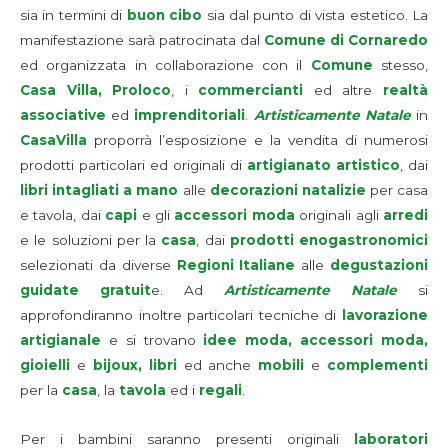
sia in termini di
buon cibo
sia dal punto di vista estetico. La
manifestazione sarà patrocinata dal
Comune di Cornaredo
ed organizzata in collaborazione con il
Comune
stesso,
Casa Villa, Proloco
, i
commercianti
ed altre
realtà
associative
ed
imprenditoriali
.
Artisticamente Natale
in
CasaVilla
proporrà l’esposizione e la vendita di numerosi
prodotti particolari ed originali di
artigianato artistico
, dai
libri intagliati a mano
alle
decorazioni natalizie
per casa
e tavola, dai
capi
e gli
accessori moda
originali agli
arredi
e le soluzioni per la
casa
, dai
prodotti enogastronomici
selezionati da diverse
Regioni Italiane
alle
degustazioni
guidate gratuit
e. Ad
Artisticamente Natale
si
approfondiranno inoltre particolari tecniche di
lavorazione
artigianale
e si trovano
idee moda, accessori moda,
gioielli
e
bijoux, libri
ed anche
mobili
e
complementi
per la
casa
, la
tavola
ed i
regali
.
Per i bambini saranno presenti originali
laboratori