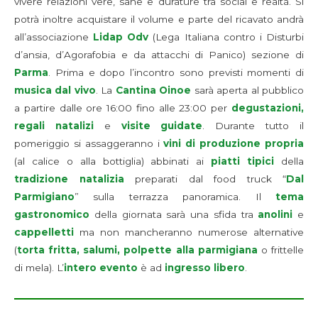
vivere relazioni vere, sane e durature tra social e realtà. Si
potrà inoltre acquistare il volume e parte del ricavato andrà
all’associazione
Lidap Odv
(Lega Italiana contro i Disturbi
d’ansia, d’Agorafobia e da attacchi di Panico) sezione di
Parma
. Prima e dopo l’incontro sono previsti momenti di
musica dal viv
o
. La
Cantina Oinoe
sarà aperta al pubblico
a partire dalle ore 16:00 fino alle 23:00 per
degustazioni,
regali natalizi
e
visite guidate
. Durante tutto il
pomeriggio si assaggeranno i
vini di produzione propria
(al calice o alla bottiglia) abbinati ai
piatti tipici
della
tradizione natalizia
preparati dal food truck “
Dal
Parmigiano
” sulla terrazza panoramica. Il
tema
gastronomico
della giornata sarà una sfida tra
anolini
e
cappelletti
ma non mancheranno numerose alternative
(
torta fritta, salumi, polpette alla parmigiana
o frittelle
di mela). L’
intero evento
è ad
ingresso libero
.