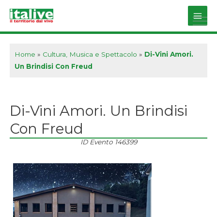
Vai
al
Main
contenuto
Men
Home
»
Cultura, Musica e Spettacolo
»
Di-Vini Amori.
Un Brindisi Con Freud
Di-Vini Amori. Un Brindisi
Con Freud
ID Evento
146399