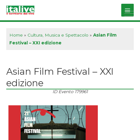
Vai
al
Main
contenuto
Men
Home
»
Cultura, Musica e Spettacolo
»
Asian Film
Festival – XXI edizione
Asian Film Festival – XXI
edizione
ID Evento
179961