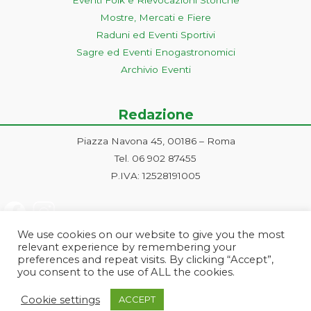
Mostre, Mercati e Fiere
Raduni ed Eventi Sportivi
Sagre ed Eventi Enogastronomici
Archivio Eventi
Redazione
Piazza Navona 45, 00186 – Roma
Tel. 06 902 87455
P.IVA: 12528191005
We use cookies on our website to give you the most
relevant experience by remembering your
preferences and repeat visits. By clicking “Accept”,
you consent to the use of ALL the cookies.
Progetto ideato e gestito dalla Markonet srl - Piazza Navona 45, 00186
Cookie settings
ACCEPT
Roma | PI e CF: 12528191005 | markonetsrl@pec.it |
Credits