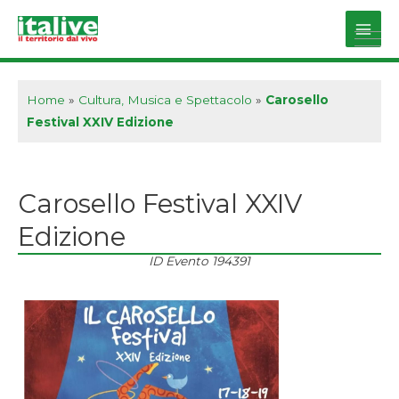
Vai
al
Main
contenuto
Men
Home
»
Cultura, Musica e Spettacolo
»
Carosello
Festival XXIV Edizione
Carosello Festival XXIV
Edizione
ID Evento
194391