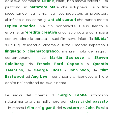
della sua scomparsa.
Leone
, infatti, non amava scrivere. Era
piuttosto un
narratore oral
e che sviluppava i suoi film
raccontandoli agli amici, agli sceneggiatori, ai produttori,
all’infinito quasi come gli
antichi cantori
che hanno creato
l’
epica omerica
. Ma ciò nonostante il suo lascito è
enorme, un’
eredità creativa
di cui solo oggi si comincia a
comprendere la portata. I suoi film sono infatti “la
Bibbia
”
su cui gli studenti di cinema di tutto il mondo imparano il
linguaggio cinematografico
, mentre molti dei registi
contemporanei – da
Martin Scorsese
a
Steven
Spielberg
, da
Francis Ford Coppola
a
Quentin
Tarantino
, da
George Lucas
a
John Woo
, da
Clint
Eastwood
ad
Ang Lee
– continuano a riconoscere il loro
debito nei confronti del suo cinema.
Le radici del cinema di
Sergio Leone
affondano
naturalmente anche nell’amore per i
classici del passato
– in mostra i
film
dei
giganti
del
western
da
John Ford
a