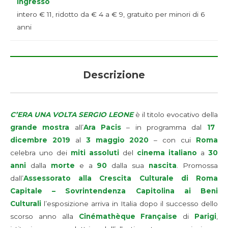
Ingresso
intero € 11, ridotto da € 4 a € 9, gratuito per minori di 6
anni
Descrizione
C’ERA UNA VOLTA SERGIO LEONE
è il titolo evocativo della
grande mostra
all’
Ara Pacis
– in programma dal
17
dicembre 2019
al
3 maggio 2020
– con cui
Roma
celebra uno dei
miti assoluti
del
cinema italiano
a
30
anni
dalla
morte
e a
90
dalla sua
nascita
. Promossa
dall’
Assessorato alla Crescita Culturale di Roma
Capitale – Sovrintendenza Capitolina ai Beni
Culturali
l’esposizione arriva in Italia dopo il successo dello
scorso anno alla
Cinémathèque Française
di
Parigi
,