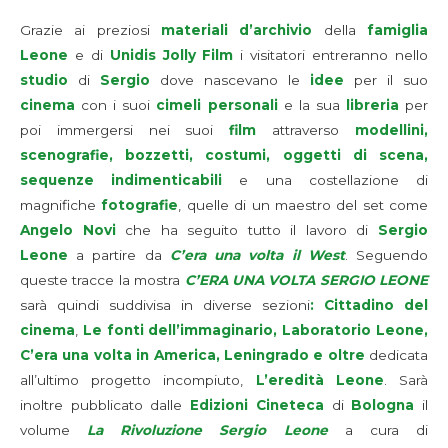
Grazie ai preziosi
materiali d’archivio
della
famiglia
Leone
e di
Unidis Jolly Film
i visitatori entreranno nello
studio
di
Sergio
dove nascevano le
idee
per il suo
cinema
con i suoi
cimeli personali
e la sua
libreria
per
poi immergersi nei suoi
film
attraverso
modellini,
scenografie, bozzetti, costumi, oggetti di scena,
sequenze indimenticabili
e una costellazione di
magnifiche
fotografie
, quelle di un maestro del set come
Angelo Novi
che ha seguito tutto il lavoro di
Sergio
Leone
a partire da
C’era una volta il West
. Seguendo
queste tracce la mostra
C’ERA UNA VOLTA SERGIO LEONE
sarà quindi suddivisa in diverse sezioni
: Cittadino del
cinema
,
Le fonti dell’immaginario, Laboratorio Leone,
C’era una volta in America, Leningrado e oltre
dedicata
all’ultimo progetto incompiuto,
L’eredità Leone
. Sarà
inoltre pubblicato dalle
Edizioni Cineteca
di
Bologna
il
volume
La Rivoluzione Sergio Leone
a cura di