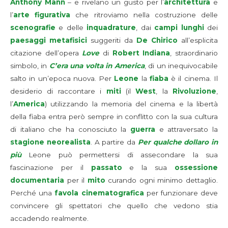
Anthony Mann
– e rivelano un gusto per l’
architettura
e
l’
arte figurativa
che ritroviamo nella costruzione delle
scenografie
e delle
inquadrature
, dai
campi lunghi
dei
paesaggi metafisici
suggeriti da
De Chirico
all’esplicita
citazione dell’opera
Love
di
Robert Indiana
, straordinario
simbolo, in
C’era una volta in America
, di un inequivocabile
salto in un’epoca nuova. Per
Leone
la
fiaba
è il cinema. Il
desiderio di raccontare i
miti
(il
West
, la
Rivoluzione
,
l’
America
) utilizzando la memoria del cinema e la libertà
della fiaba entra però sempre in conflitto con la sua cultura
di italiano che ha conosciuto la
guerra
e attraversato la
stagione neorealista
. A partire da
Per qualche dollaro in
più
Leone può permettersi di assecondare la sua
fascinazione per il
passato
e la sua
ossessione
documentaria
per il
mito
curando ogni minimo dettaglio.
Perché una
favola cinematografica
per funzionare deve
convincere gli spettatori che quello che vedono stia
accadendo realmente.