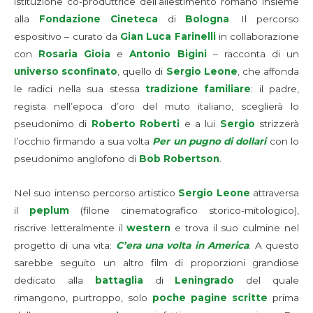
istituzione co-produttrice dell’allestimento romano insieme
alla
Fondazione Cineteca
di
Bologna
. Il percorso
espositivo – curato da
Gian Luca Farinelli
in collaborazione
con
Rosaria Gioia
e
Antonio Bigini
– racconta di un
universo sconfinato
, quello di
Sergio Leone
, che affonda
le radici nella sua stessa
tradizione familiare
: il padre,
regista nell’epoca d’oro del muto italiano, sceglierà lo
pseudonimo di
Roberto Roberti
e a lui
Sergio
strizzerà
l’occhio firmando a sua volta
Per un pugno di dollari
con lo
pseudonimo anglofono di
Bob Robertson
.
Nel suo intenso percorso artistico
Sergio Leone
attraversa
il
peplum
(filone cinematografico storico-mitologico),
riscrive letteralmente il
western
e trova il suo culmine nel
progetto di una vita:
C’era una volta in America
. A questo
sarebbe seguito un altro film di proporzioni grandiose
dedicato alla
battaglia
di
Leningrado
del quale
rimangono, purtroppo, solo
poche pagine scritte
prima