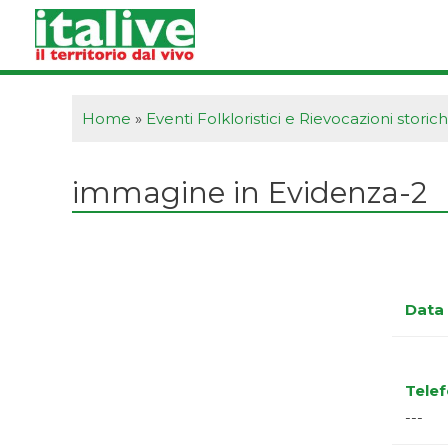
Vai
al
contenuto
Home
»
Eventi Folkloristici e Rievocazioni storic
immagine in Evidenza-2
Data 
Tele
---