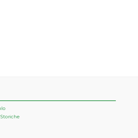
olo
 Storiche