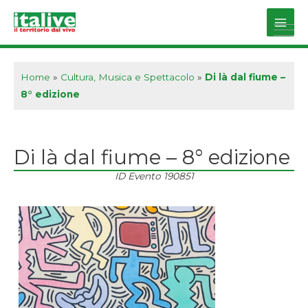
Vai
al
Main
contenuto
Men
Home
»
Cultura, Musica e Spettacolo
»
Di là dal fiume –
8° edizione
Di là dal fiume – 8° edizione
ID Evento
190851