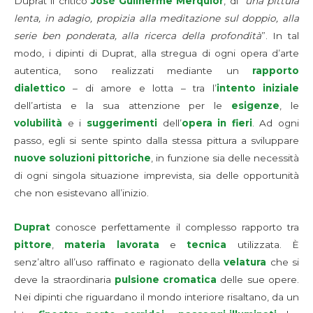
Duprat il critico
José Guilherme Merquior
, di “
una pittura
lenta, in adagio, propizia
alla meditazione sul doppio, alla
serie ben ponderata, alla ricerca della profondità
”. In tal
modo, i dipinti di Duprat, alla stregua di ogni opera d’arte
autentica, sono realizzati mediante un
rapporto
dialettico
– di amore e lotta – tra l’
intento iniziale
dell’artista e la sua attenzione per le
esigenze
, le
volubilità
e i
suggerimenti
dell’
opera in fieri
. Ad ogni
passo, egli si sente spinto dalla stessa pittura a sviluppare
nuove soluzioni pittoriche
, in funzione sia delle necessità
di ogni singola situazione imprevista, sia delle opportunità
che non esistevano all’inizio.
Duprat
conosce perfettamente il complesso rapporto tra
pittore
,
materia lavorata
e
tecnica
utilizzata. È
senz’altro all’uso raffinato e ragionato della
velatura
che si
deve la straordinaria
pulsione cromatica
delle sue opere.
Nei dipinti che riguardano il mondo interiore risaltano, da un