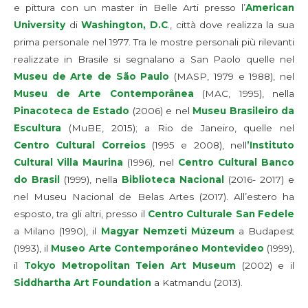
e pittura con un master in Belle Arti presso l’
American
University
di
Washington, D.C
., città dove realizza la sua
prima personale nel 1977. Tra le mostre personali più rilevanti
realizzate in Brasile si segnalano a San Paolo quelle nel
Museu de Arte de São Paulo
(MASP, 1979 e 1988), nel
Museu de Arte Contemporânea
(MAC, 1995), nella
Pinacoteca de Estado
(2006) e nel
Museu Brasileiro da
Escultura
(MuBE, 2015); a Rio de Janeiro, quelle nel
Centro Cultural Correios
(1995 e 2008), nell
’Instituto
Cultural Villa
Maurina
(1996), nel
Centro Cultural Banco
do Brasil
(1999), nella
Biblioteca Nacional
(2016- 2017) e
nel Museu Nacional de Belas Artes (2017). All’estero ha
esposto, tra gli altri, presso il
Centro Culturale San Fedele
a Milano (1990), il
Magyar Nemzeti Múzeum
a Budapest
(1993), il
Museo Arte Contemporáneo Montevideo
(1999),
il
Tokyo Metropolitan Teien Art Museum
(2002) e il
Siddhartha Art Foundation
a Katmandu (2013).