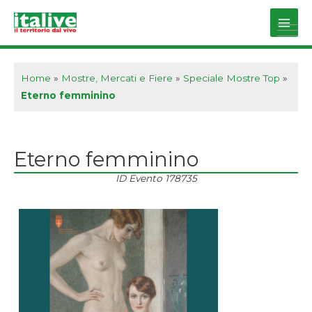
Vai
al
Main
contenuto
Men
Home
»
Mostre, Mercati e Fiere
»
Speciale Mostre Top
»
Eterno femminino
Eterno femminino
ID Evento
178735