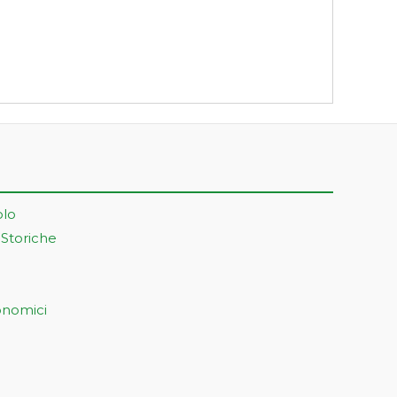
olo
 Storiche
onomici