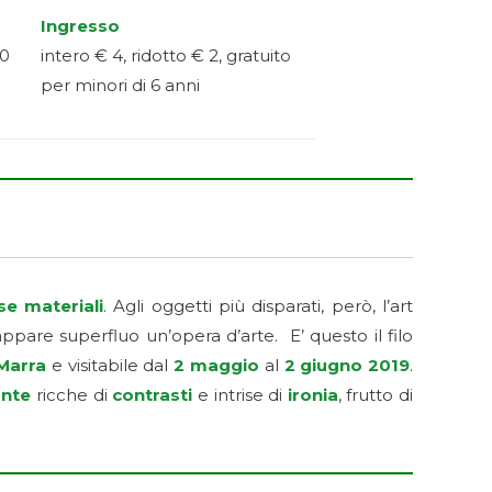
Ingresso
00
intero € 4, ridotto € 2, gratuito
per minori di 6 anni
e materiali
. Agli oggetti più disparati, però, l’art
pare superfluo un’opera d’arte. E’ questo il filo
Marra
e visitabile dal
2 maggio
al
2 giugno 2019
.
ante
ricche di
contrasti
e intrise di
ironia
, frutto di