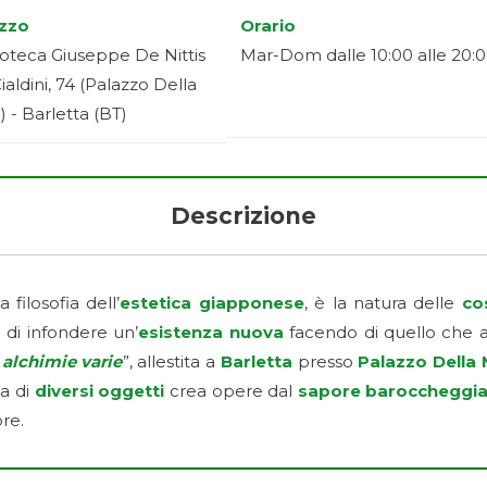
izzo
Orario
oteca Giuseppe De Nittis
Mar-Dom dalle 10:00 alle 20:
Cialdini, 74 (Palazzo Della
) - Barletta (BT)
Descrizione
filosofia dell’
estetica giapponese
, è la natura delle
cos
di infondere un’
esistenza nuova
facendo di quello che ap
 alchimie varie
”, allestita a
Barletta
presso
Palazzo Della 
a di
diversi oggetti
crea opere dal
sapore baroccheggi
ore.