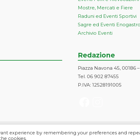
Mostre, Mercati e Fiere
Raduni ed Eventi Sportivi
Sagre ed Eventi Enogastr
Archivio Eventi
Redazione
Piazza Navona 45, 00186 
Tel. 06 902 87455
P.IVA: 12528191005
evant experience by remembering your preferences and repe
a Markonet srl - Piazza Navona 45, 00186 Roma | PI e CF: 1252819100
 the cookies.