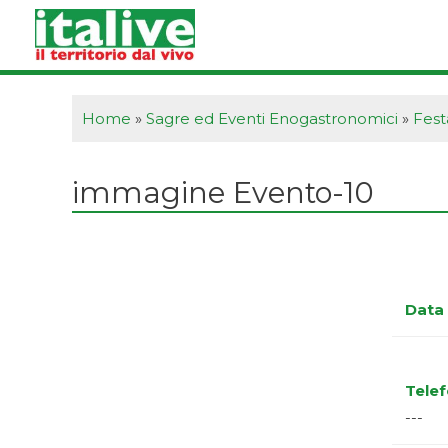
Vai
al
contenuto
Home
»
Sagre ed Eventi Enogastronomici
»
Fest
immagine Evento-10
Data 
Tele
---