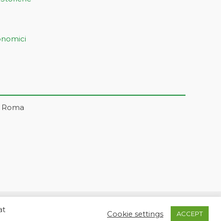
onomici
– Roma
at
5 | markonetsrl@pec.it |
Credits
Cookie settings
ACCEPT