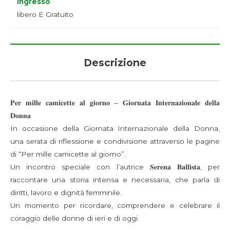
Ingresso
libero E Gratuito
Descrizione
𝐏𝐞𝐫 𝐦𝐢𝐥𝐥𝐞 𝐜𝐚𝐦𝐢𝐜𝐞𝐭𝐭𝐞 𝐚𝐥 𝐠𝐢𝐨𝐫𝐧𝐨 – 𝐆𝐢𝐨𝐫𝐧𝐚𝐭𝐚 𝐈𝐧𝐭𝐞𝐫𝐧𝐚𝐳𝐢𝐨𝐧𝐚𝐥𝐞 𝐝𝐞𝐥𝐥𝐚
𝐃𝐨𝐧𝐧𝐚
In occasione della Giornata Internazionale della Donna,
una serata di riflessione e condivisione attraverso le pagine
di “Per mille camicette al giorno”.
Un incontro speciale con l’autrice 𝐒𝐞𝐫𝐞𝐧𝐚 𝐁𝐚𝐥𝐥𝐢𝐬𝐭𝐚, per
raccontare una storia intensa e necessaria, che parla di
diritti, lavoro e dignità femminile.
Un momento per ricordare, comprendere e celebrare il
coraggio delle donne di ieri e di oggi.