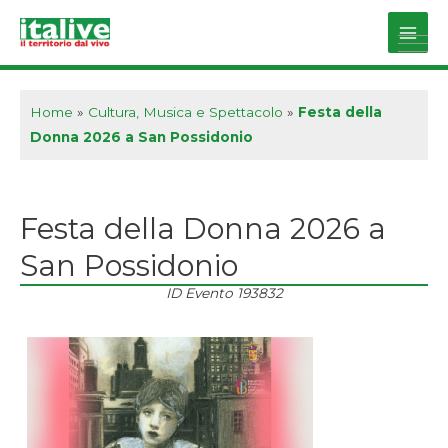
Vai
al
Main
contenuto
Men
Home
»
Cultura, Musica e Spettacolo
»
Festa della
Donna 2026 a San Possidonio
Festa della Donna 2026 a
San Possidonio
ID Evento
193832