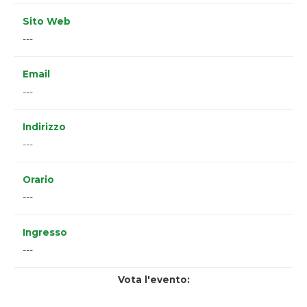
Sito Web
---
Email
---
Indirizzo
---
Orario
---
Ingresso
---
Vota l'evento: