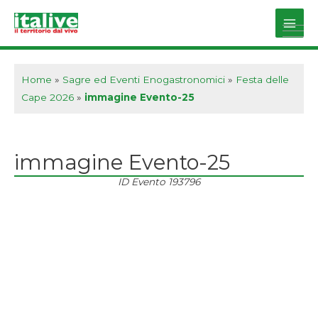
Vai
al
Main
contenuto
Men
Home
»
Sagre ed Eventi Enogastronomici
»
Festa delle
Cape 2026
»
immagine Evento-25
immagine Evento-25
ID Evento
193796