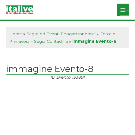
Vai
al
Main
contenuto
Men
Home
»
Sagre ed Eventi Enogastronomici
»
Festa di
Primavera – Sagra Contadina
»
immagine Evento-8
immagine Evento-8
ID Evento
193891