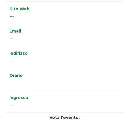
Sito Web
---
Email
---
Indirizzo
---
Orario
---
Ingresso
---
Vota l'evento: