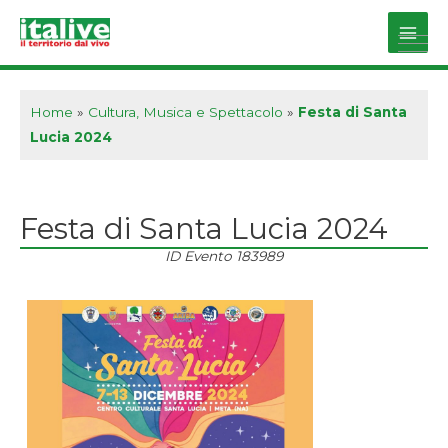
Vai
al
Main
contenuto
Men
Home
»
Cultura, Musica e Spettacolo
»
Festa di Santa
Lucia 2024
Festa di Santa Lucia 2024
ID Evento
183989