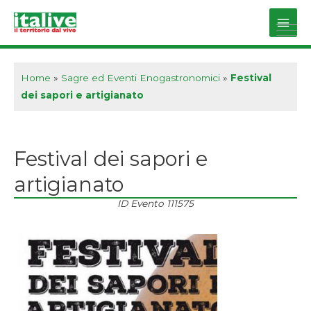
Vai
al
Main
contenuto
Men
Home
»
Sagre ed Eventi Enogastronomici
»
Festival
dei sapori e artigianato
Festival dei sapori e
artigianato
ID Evento
111575