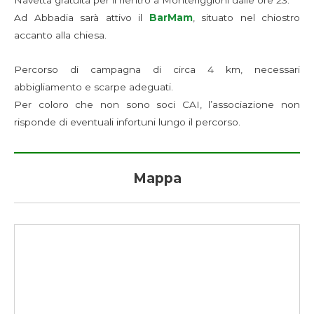
Navetta gratuita per il rientro a Monteriggioni dalle ore 23.
Ad Abbadia sarà attivo il
BarMam
, situato nel chiostro
accanto alla chiesa.
Percorso di campagna di circa 4 km, necessari
abbigliamento e scarpe adeguati.
Per coloro che non sono soci CAI, l’associazione non
risponde di eventuali infortuni lungo il percorso.
Mappa