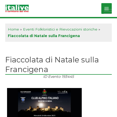
Vai
al
Main
contenuto
Men
Home
»
Eventi Folkloristici e Rievocazioni storiche
»
Fiaccolata di Natale sulla Francigena
Fiaccolata di Natale sulla
Francigena
ID Evento
193445