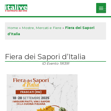
Vai
al
Main
contenuto
Men
Home
»
Mostre, Mercati e Fiere
»
Fiera dei Sapori
d’Italia
Fiera dei Sapori d’Italia
ID Evento
191391