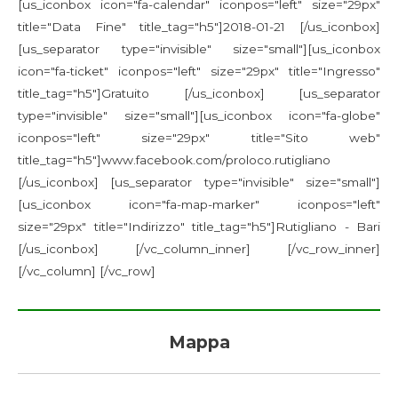
[us_iconbox icon="fa-calendar" iconpos="left" size="29px"
title="Data Fine" title_tag="h5"]2018-01-21 [/us_iconbox]
[us_separator type="invisible" size="small"][us_iconbox
icon="fa-ticket" iconpos="left" size="29px" title="Ingresso"
title_tag="h5"]Gratuito [/us_iconbox] [us_separator
type="invisible" size="small"][us_iconbox icon="fa-globe"
iconpos="left" size="29px" title="Sito web"
title_tag="h5"]www.facebook.com/proloco.rutigliano
[/us_iconbox] [us_separator type="invisible" size="small"]
[us_iconbox icon="fa-map-marker" iconpos="left"
size="29px" title="Indirizzo" title_tag="h5"]Rutigliano - Bari
[/us_iconbox] [/vc_column_inner] [/vc_row_inner]
[/vc_column] [/vc_row]
Mappa