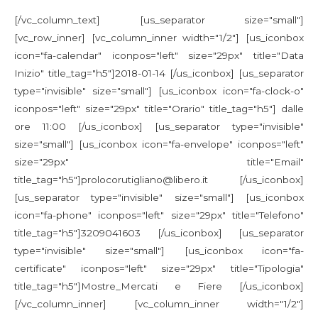
[/vc_column_text] [us_separator size="small"]
[vc_row_inner] [vc_column_inner width="1/2"] [us_iconbox
icon="fa-calendar" iconpos="left" size="29px" title="Data
Inizio" title_tag="h5"]2018-01-14 [/us_iconbox] [us_separator
type="invisible" size="small"] [us_iconbox icon="fa-clock-o"
iconpos="left" size="29px" title="Orario" title_tag="h5"] dalle
ore 11:00 [/us_iconbox] [us_separator type="invisible"
size="small"] [us_iconbox icon="fa-envelope" iconpos="left"
size="29px" title="Email"
title_tag="h5"]prolocorutigliano@libero.it [/us_iconbox]
[us_separator type="invisible" size="small"] [us_iconbox
icon="fa-phone" iconpos="left" size="29px" title="Telefono"
title_tag="h5"]3209041603 [/us_iconbox] [us_separator
type="invisible" size="small"] [us_iconbox icon="fa-
certificate" iconpos="left" size="29px" title="Tipologia"
title_tag="h5"]Mostre_Mercati e Fiere [/us_iconbox]
[/vc_column_inner] [vc_column_inner width="1/2"]