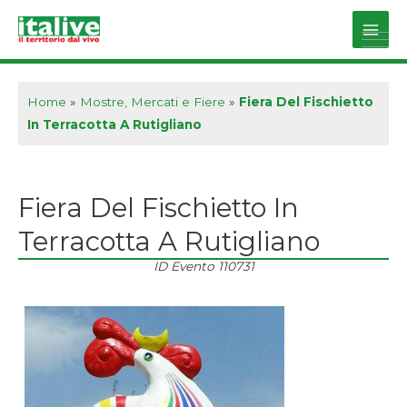
Vai
al
Main
contenuto
Men
Home
»
Mostre, Mercati e Fiere
»
Fiera Del Fischietto
In Terracotta A Rutigliano
Fiera Del Fischietto In
Terracotta A Rutigliano
ID Evento
110731