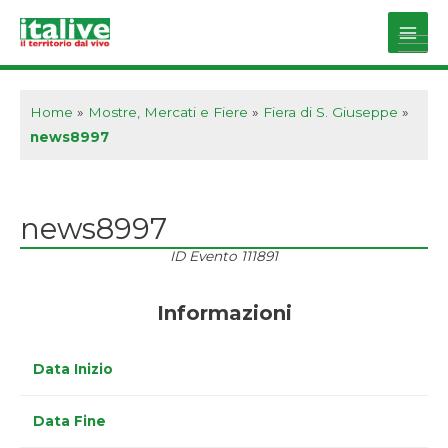
Vai
al
Main
contenuto
Men
Home
»
Mostre, Mercati e Fiere
»
Fiera di S. Giuseppe
»
news8997
news8997
ID Evento
111891
Informazioni
Data Inizio
Data Fine