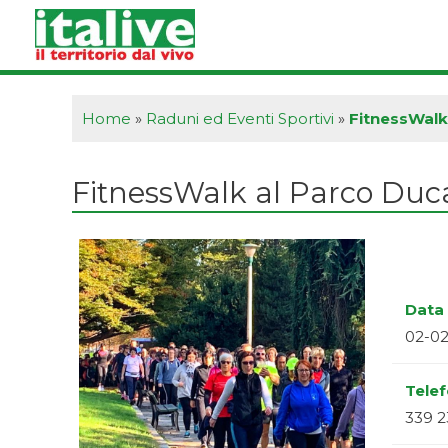
Vai
al
contenuto
Home
»
Raduni ed Eventi Sportivi
»
FitnessWalk
FitnessWalk al Parco Duc
Data 
02-0
Tele
339 2