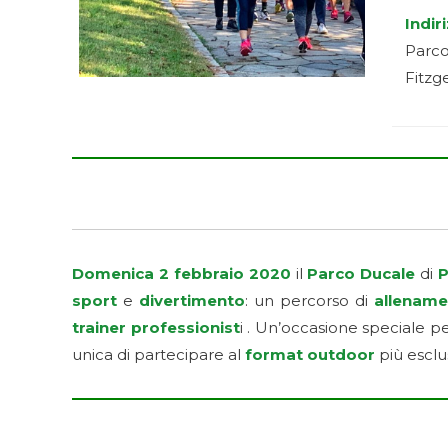
Indir
Parco
Fitzg
Domenica 2 febbraio 2020
il
Parco Ducale
di
P
sport
e
divertimento
: un percorso di
allenam
trainer professionist
i . Un’occasione speciale p
unica di partecipare al
format outdoor
più escl