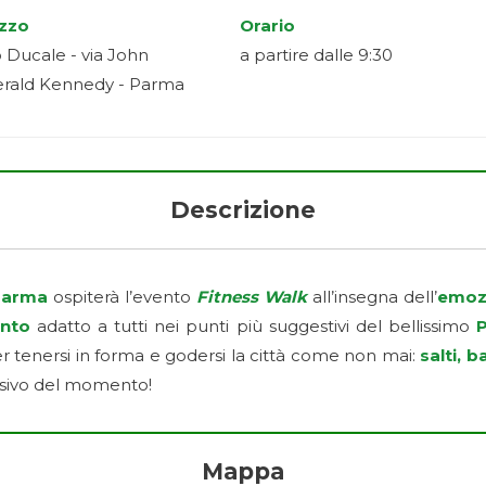
izzo
Orario
 Ducale - via John
a partire dalle 9:30
erald Kennedy - Parma
Descrizione
arma
ospiterà l’evento
Fitness Walk
all’insegna dell’
emoz
ento
adatto a tutti nei punti più suggestivi del bellissimo
P
er tenersi in forma e godersi la città come non mai:
salti, b
usivo del momento!
Mappa