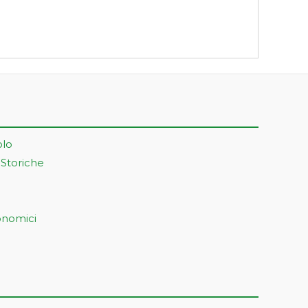
olo
 Storiche
onomici