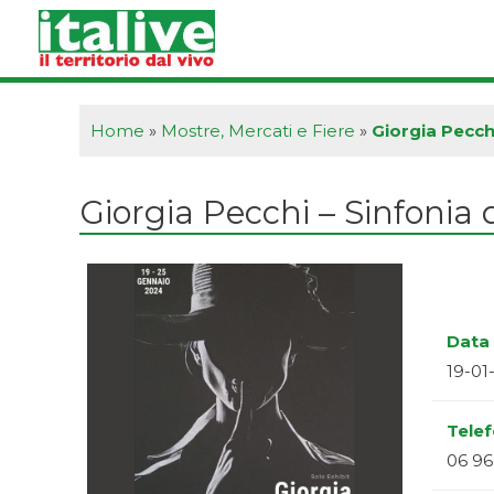
Vai
al
contenuto
Home
»
Mostre, Mercati e Fiere
»
Giorgia Pecchi
Giorgia Pecchi – Sinfonia 
Data 
19-01
Tele
06 96