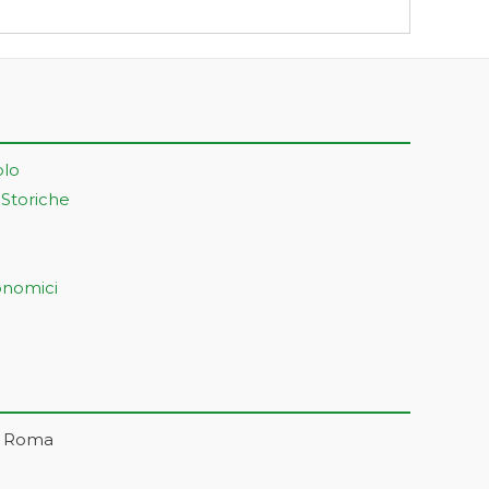
olo
 Storiche
onomici
– Roma