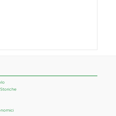
olo
 Storiche
onomici