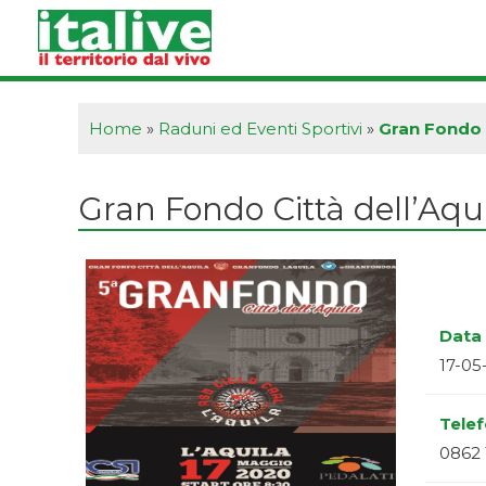
Vai
al
contenuto
Home
»
Raduni ed Eventi Sportivi
»
Gran Fondo C
Gran Fondo Città dell’Aqui
Data 
17-05
Tele
0862 