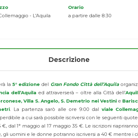
izzo
Orario
 Collemaggio - L'Aquila
a partire dalle 8:30
Descrizione
rà la
5° edizione
del
Gran Fondo Città dell’Aquila
organiz
cia dell’Aquila
ed attraverserà – oltre alla Città dell’
Aqui
rconese, Villa S. Angelo, S. Demetrio nei Vestini
e
Baris
etri
. La partenza sarò alle ore 9:00 dal
viale Collema
rdibile a cui sarà possibile iscriversi con le seguenti quote
5 €, dal 1° maggio al 17 maggio 35 €. Le iscrizioni riaprirann
gli uomini e le donne potranno iscriversi a 40 € mentre i cic