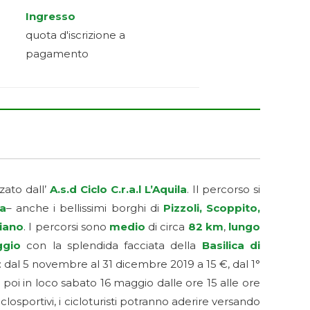
Ingresso
quota d'iscrizione a
pagamento
zato dall’
A.s.d Ciclo C.r.a.l L’Aquila
. Il percorso si
la
– anche i bellissimi borghi di
Pizzoli, Scoppito,
ciano
. I percorsi sono
medio
di circa
82 km
,
lungo
ggio
con la splendida facciata della
Basilica di
: dal 5 novembre al 31 dicembre 2019 a 15 €, dal 1°
o poi in loco sabato 16 maggio dalle ore 15 alle ore
losportivi, i cicloturisti potranno aderire versando