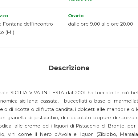
izzo
Orario
a Fontana dell'incontro -
dalle ore 9.00 alle ore 20.00
co (MI)
Descrizione
ionale SICILIA VIVA IN FESTA dal 2001 ha toccato le più bell
nomica siciliana: cassata, i buccellati a base di marmellat
 o di ricotta o di frutta candita, i dolcetti alle mandorle o le
n granella di pistacchio, di cioccolato oppure di scorza d
Modica, alle creme ed i liquori di Pistacchio di Bronte, per
olio, vini come il Nero d'Avola e liquori (Zibibbo, Marsala