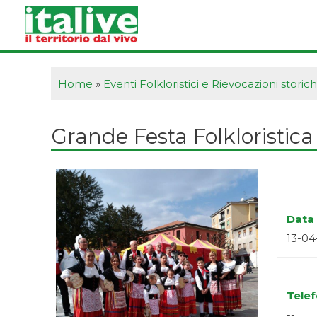
Vai
al
contenuto
Home
»
Eventi Folkloristici e Rievocazioni storic
Grande Festa Folkloristica 
Data 
13-04
Tele
--