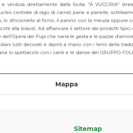
e verdura direttamente dalla Sicilia. “A VUCCIRIA” stree
cleo centrale di ragù di carne) pane e panelle, sottilissime 
lo sfincionello al forno, il panino con la meuza oppure con s
 cotti alla brace). Ad affiancare il settore dei prodotti tipici
one dell’Opera dei Pupi che narra le gesta e le pazzie d’amor
ciliani tutti decorati e dipinti a mano con i temi della 
ciliana lo spettacolo con i canti e le danze del GRUPPO F
Mappa
Sitemap