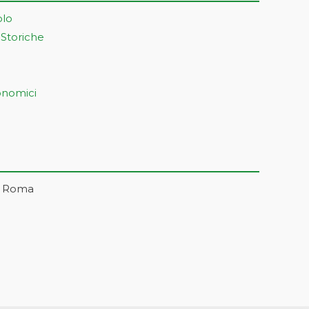
olo
 Storiche
onomici
– Roma