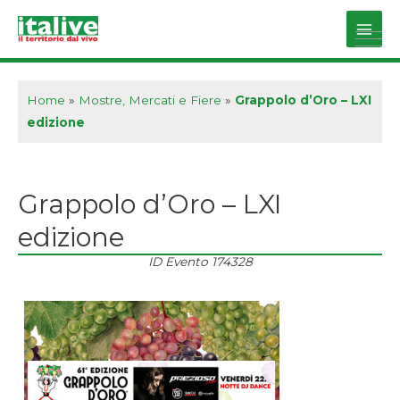
Vai
al
Main
contenuto
Men
Home
»
Mostre, Mercati e Fiere
»
Grappolo d’Oro – LXI
edizione
Grappolo d’Oro – LXI
edizione
ID Evento
174328