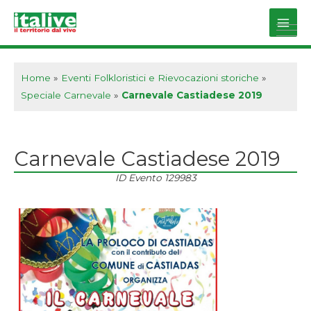
Vai
al
Main
contenuto
Men
Home
»
Eventi Folkloristici e Rievocazioni storiche
»
Speciale Carnevale
»
Carnevale Castiadese 2019
Carnevale Castiadese 2019
ID Evento
129983