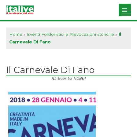
Vai
al
Main
contenuto
Men
Home
»
Eventi Folkloristici e Rievocazioni storiche
»
Il
Carnevale Di Fano
Il Carnevale Di Fano
ID Evento
110861