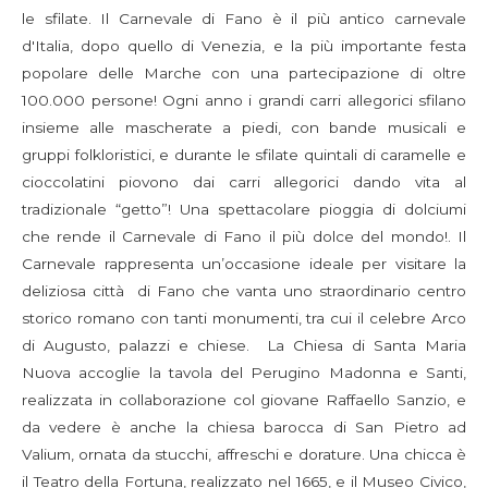
le sfilate. Il Carnevale di Fano è il più antico carnevale
d'Italia, dopo quello di Venezia, e la più importante festa
popolare delle Marche con una partecipazione di oltre
100.000 persone! Ogni anno i grandi carri allegorici sfilano
insieme alle mascherate a piedi, con bande musicali e
gruppi folkloristici, e durante le sfilate quintali di caramelle e
cioccolatini piovono dai carri allegorici dando vita al
tradizionale “getto”! Una spettacolare pioggia di dolciumi
che rende il Carnevale di Fano il più dolce del mondo!. Il
Carnevale rappresenta un’occasione ideale per visitare la
deliziosa città di Fano che vanta uno straordinario centro
storico romano con tanti monumenti, tra cui il celebre Arco
di Augusto, palazzi e chiese. La Chiesa di Santa Maria
Nuova accoglie la tavola del Perugino Madonna e Santi,
realizzata in collaborazione col giovane Raffaello Sanzio, e
da vedere è anche la chiesa barocca di San Pietro ad
Valium, ornata da stucchi, affreschi e dorature. Una chicca è
il Teatro della Fortuna, realizzato nel 1665, e il Museo Civico,