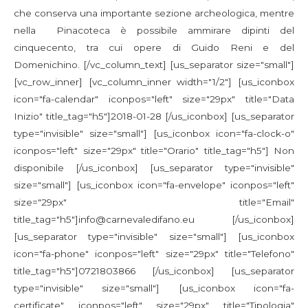
che conserva una importante sezione archeologica, mentre
nella Pinacoteca è possibile ammirare dipinti del
cinquecento, tra cui opere di Guido Reni e del
Domenichino. [/vc_column_text] [us_separator size="small"]
[vc_row_inner] [vc_column_inner width="1/2"] [us_iconbox
icon="fa-calendar" iconpos="left" size="29px" title="Data
Inizio" title_tag="h5"]2018-01-28 [/us_iconbox] [us_separator
type="invisible" size="small"] [us_iconbox icon="fa-clock-o"
iconpos="left" size="29px" title="Orario" title_tag="h5"] Non
disponibile [/us_iconbox] [us_separator type="invisible"
size="small"] [us_iconbox icon="fa-envelope" iconpos="left"
size="29px" title="Email"
title_tag="h5"]info@carnevaledifano.eu [/us_iconbox]
[us_separator type="invisible" size="small"] [us_iconbox
icon="fa-phone" iconpos="left" size="29px" title="Telefono"
title_tag="h5"]0721803866 [/us_iconbox] [us_separator
type="invisible" size="small"] [us_iconbox icon="fa-
certificate" iconpos="left" size="29px" title="Tipologia"