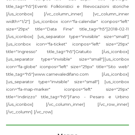
title_tag="h5"]Eventi Folkloristici e Rievocazioni storiche
[/us_iconbox] [/vc_column_inner] [vc_column_inner
width="1/2"] [us_iconbox icon="fa-calendar" iconpos="left"
size="29px" title="Data Fine" title_tag="h5"]2018-02-11
[/us_iconbox] [us_separator type="invisible" size="small"]
[us_iconbox icon="fa-ticket" iconpos="left" size="29px"
title="Ingresso" title_tag="h5"]Gratuito [/us_iconbox]
[us_separator type="invisible" size="small"][us_iconbox
icon="fa-globe" iconpos="left" size="29px" title="Sito web"
title_tag="h5"]www.carnevaledifano.com [/us_iconbox]
[us_separator type="invisible" size="small"] [us_iconbox
icon="fa-map-marker" iconpos="left" size="29px"
title="Indirizzo" title_tag="h5"]Fano - Pesaro e Urbino
[/us_iconbox] [/vc_column_inner] [/vc_row_inner]
[/vc_column] [/vc_row]