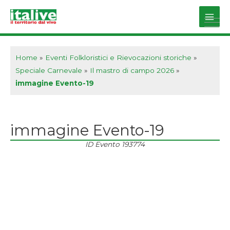
Vai
al
Main
contenuto
Men
Home
»
Eventi Folkloristici e Rievocazioni storiche
»
Speciale Carnevale
»
Il mastro di campo 2026
»
immagine Evento-19
immagine Evento-19
ID Evento
193774