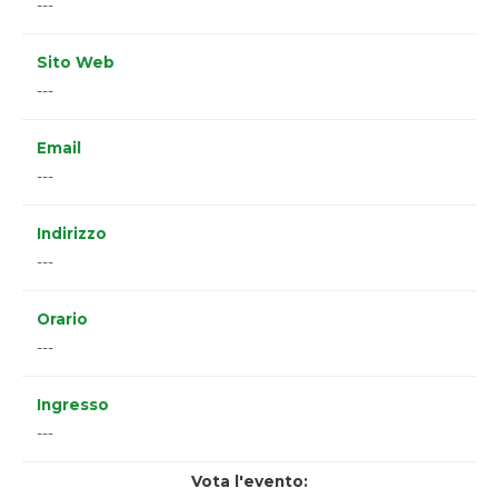
---
Sito Web
---
Email
---
Indirizzo
---
Orario
---
Ingresso
---
Vota l'evento: