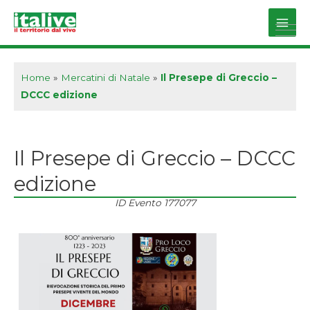
Vai
al
Main
contenuto
Men
Home
»
Mercatini di Natale
»
Il Presepe di Greccio –
DCCC edizione
Il Presepe di Greccio – DCCC
edizione
ID Evento
177077