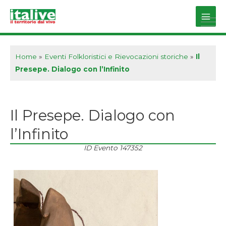
Vai
al
Main
contenuto
Men
Home
»
Eventi Folkloristici e Rievocazioni storiche
»
Il
Presepe. Dialogo con l’Infinito
Il Presepe. Dialogo con
l’Infinito
ID Evento
147352