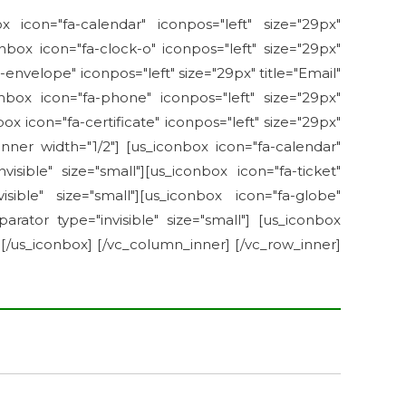
x icon="fa-calendar" iconpos="left" size="29px"
conbox icon="fa-clock-o" iconpos="left" size="29px"
fa-envelope" iconpos="left" size="29px" title="Email"
onbox icon="fa-phone" iconpos="left" size="29px"
ox icon="fa-certificate" iconpos="left" size="29px"
inner width="1/2"] [us_iconbox icon="fa-calendar"
visible" size="small"][us_iconbox icon="fa-ticket"
isible" size="small"][us_iconbox icon="fa-globe"
parator type="invisible" size="small"] [us_iconbox
a [/us_iconbox] [/vc_column_inner] [/vc_row_inner]