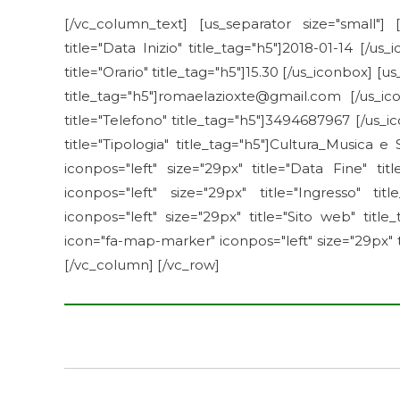
[/vc_column_text] [us_separator size="small"] 
title="Data Inizio" title_tag="h5"]2018-01-14 [/us
title="Orario" title_tag="h5"]15.30 [/us_iconbox] [u
title_tag="h5"]romaelazioxte@gmail.com [/us_ico
title="Telefono" title_tag="h5"]3494687967 [/us_ic
title="Tipologia" title_tag="h5"]Cultura_Musica 
iconpos="left" size="29px" title="Data Fine" titl
iconpos="left" size="29px" title="Ingresso" tit
iconpos="left" size="29px" title="Sito web" title
icon="fa-map-marker" iconpos="left" size="29px" t
[/vc_column] [/vc_row]