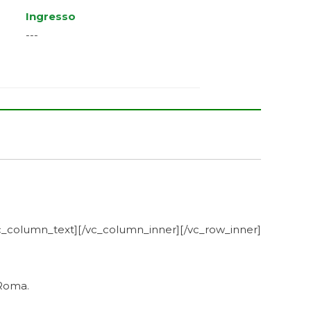
Ingresso
---
c_column_text][/vc_column_inner][/vc_row_inner]
 Roma.