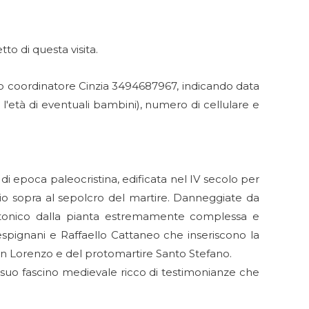
o di questa visita.
o coordinatore Cinzia 3494687967, indicando data
l'età di eventuali bambini), numero di cellulare e
e di epoca paleocristina, edificata nel IV secolo per
gio sopra al sepolcro del martire. Danneggiate da
ettonico dalla pianta estremamente complessa e
espignani e Raffaello Cattaneo che inseriscono la
i San Lorenzo e del protomartire Santo Stefano.
suo fascino medievale ricco di testimonianze che