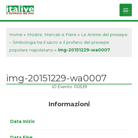
Vai
al
Main
contenuto
Men
Home
»
Mostre, Mercati e Fiere
»
Le Anime del presepe
– Simbologia tra il sacro e il profano del presepe
popolare napoletano
»
img-20151229-wa0007
img-20151229-wa0007
ID Evento
110539
Informazioni
Data Inizio
Data Fine