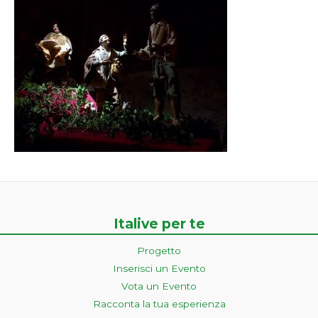
Italive per te
Progetto
Inserisci un Evento
Vota un Evento
Racconta la tua esperienza