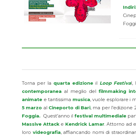
Indir
Cinep
Fogg
Torna per la
quarta edizione
il
Loop Festiva
l,
contemporanea
al meglio del
filmmaking int
animate
e tantissima
musica
, vuole esplorare i 
5 marzo
al
Cineporto di Bari
, ma per l’edizione
Foggia.
Quest’anno il
festival multimediale
part
Massive Attack
e
Kendrick Lamar
. Attorno ad 
loro
videografia
, affiancando nomi di straordin