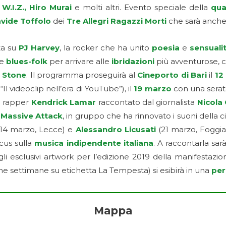
.I.Z., Hiro Murai
e molti altri. Evento speciale della
qua
vide Toffolo
dei
Tre Allegri Ragazzi Morti
che sarà anche
ta su
PJ Harvey
, la rocker che ha unito
poesia
e
sensuali
ne
blues-folk
per arrivare alle
ibridazioni
più avventurose, c
g Stone
. Il programma proseguirà al
Cineporto di Bari
il
12
Il videoclip nell’era di YouTube”), il
19 marzo
con una serat
l rapper
Kendrick Lamar
raccontato dal giornalista
Nicola
i
Massive Attack
, in gruppo che ha rinnovato i suoni della cit
14 marzo, Lecce) e
Alessandro Licusati
(21 marzo, Foggia
cus sulla
musica indipendente italiana
. A raccontarla sar
gli esclusivi artwork per l’edizione 2019 della manifestazio
e settimane su etichetta La Tempesta) si esibirà in una
per
Mappa