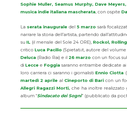
Sophie Muller, Seamus Murphy, Dave Meyers, W
musica indie italiana mascherata
, con ospite
Da
La
serata inaugurale
del
5 marzo
sarà focalizza
narrare la storia dell’artista, partendo dall’attitudi
su
IL
(il mensile del Sole 24 ORE),
Rockol, Rollin
critico
Luca Pacilio
(Spietati.it, autore del volume “
Deluca
(Radio Rai) e il
26 marzo
con un focus su
di
Lecce
e
Foggia
saranno entrambe dedicate a
loro carriera ci saranno i giornalisti
Ennio Ciotta
(
martedì 2 aprile
al
Cineporto di Bari
con un fo
Allegri Ragazzi Morti,
che ha inoltre realizzato 
album “
Sindacato dei Sogn
i
” (pubblicato da poch