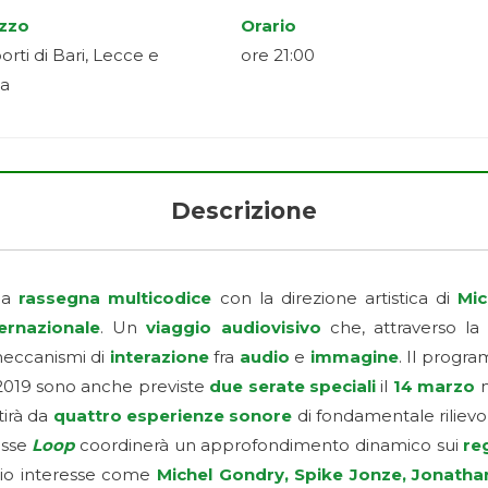
izzo
Orario
orti di Bari, Lecce e
ore 21:00
ia
Descrizione
 la
rassegna multicodice
con la direzione artistica di
Mic
ernazionale
. Un
viaggio audiovisivo
che, attraverso la 
meccanismi di
interazione
fra
audio
e
immagine
. Il prog
 2019 sono anche previste
due serate speciali
il
14 marzo
n
irà da
quattro esperienze sonore
di fondamentale rilievo 
esse
Loop
coordinerà un approfondimento dinamico sui
reg
ario interesse come
Michel Gondry, Spike Jonze, Jonathan