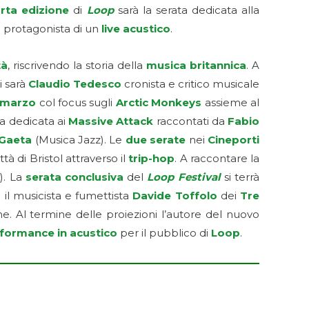
rta edizione
di
Loop
sarà la serata dedicata alla
 protagonista di un
live acustico
.
tà
, riscrivendo la storia della
musica britannica
. A
i sarà
Claudio Tedesco
cronista e critico musicale
 marzo
col focus sugli
Arctic Monkeys
assieme al
a dedicata ai
Massive Attack
raccontati da
Fabio
 Gaeta
(Musica Jazz). Le
due serate
nei
Cineporti
tà di Bristol attraverso il
trip-hop
. A raccontare la
). La
serata conclusiva
del
Loop Festival
si terrà
à il musicista e fumettista
Davide Toffolo
dei
Tre
ne. Al termine delle proiezioni l’autore del nuovo
formance in acustico
per il pubblico di
Loop
.