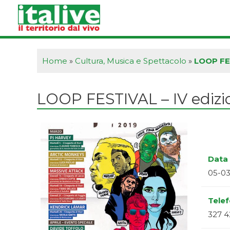
Vai
al
contenuto
Home
»
Cultura, Musica e Spettacolo
»
LOOP FES
LOOP FESTIVAL – IV edizi
Data 
05-03
Tele
327 