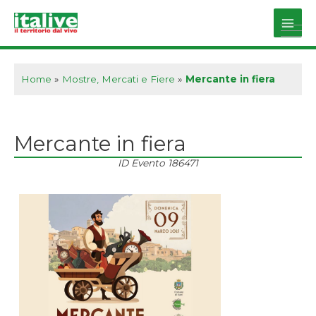
Vai
al
Main
contenuto
Men
Home
»
Mostre, Mercati e Fiere
»
Mercante in fiera
Mercante in fiera
ID Evento
186471