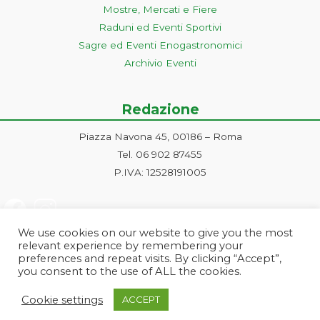
Mostre, Mercati e Fiere
Raduni ed Eventi Sportivi
Sagre ed Eventi Enogastronomici
Archivio Eventi
Redazione
Piazza Navona 45, 00186 – Roma
Tel. 06 902 87455
P.IVA: 12528191005
We use cookies on our website to give you the most
relevant experience by remembering your
preferences and repeat visits. By clicking “Accept”,
you consent to the use of ALL the cookies.
Progetto ideato e gestito dalla Markonet srl - Piazza Navona 45, 00186
Cookie settings
ACCEPT
Roma | PI e CF: 12528191005 | markonetsrl@pec.it |
Credits