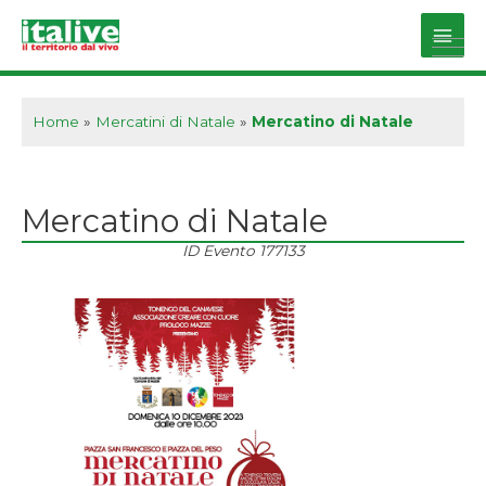
Vai
al
Main
contenuto
Men
Home
»
Mercatini di Natale
»
Mercatino di Natale
Mercatino di Natale
ID Evento
177133