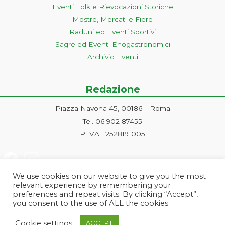
Eventi Folk e Rievocazioni Storiche
Mostre, Mercati e Fiere
Raduni ed Eventi Sportivi
Sagre ed Eventi Enogastronomici
Archivio Eventi
Redazione
Piazza Navona 45, 00186 – Roma
Tel. 06 902 87455
P.IVA: 12528191005
We use cookies on our website to give you the most
relevant experience by remembering your
preferences and repeat visits. By clicking “Accept”,
you consent to the use of ALL the cookies.
Progetto ideato e gestito dalla Markonet srl - Piazza Navona 45, 00186
Cookie settings
ACCEPT
Roma | PI e CF: 12528191005 | markonetsrl@pec.it |
Credits