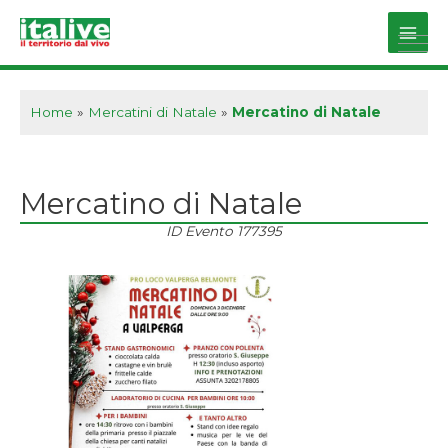
Vai
al
Main
contenuto
Men
Home
»
Mercatini di Natale
»
Mercatino di Natale
Mercatino di Natale
ID Evento
177395