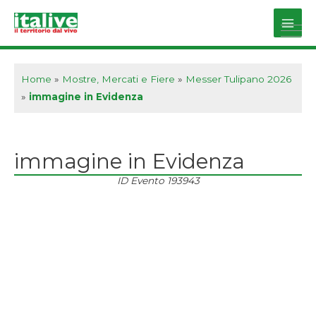
Vai
al
Main
contenuto
Men
Home
»
Mostre, Mercati e Fiere
»
Messer Tulipano 2026
»
immagine in Evidenza
immagine in Evidenza
ID Evento
193943