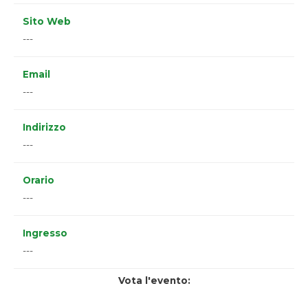
Sito Web
---
Email
---
Indirizzo
---
Orario
---
Ingresso
---
Vota l'evento: