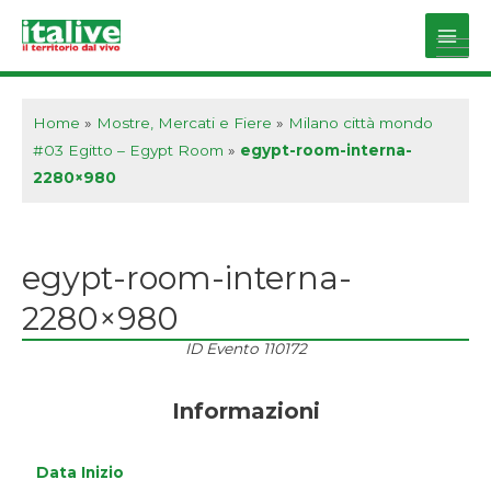
Vai
al
Main
contenuto
Men
Home
»
Mostre, Mercati e Fiere
»
Milano città mondo
#03 Egitto – Egypt Room
»
egypt-room-interna-
2280×980
egypt-room-interna-
2280×980
ID Evento
110172
Informazioni
Data Inizio