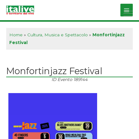
Vai
al
Main
contenuto
Men
Home
»
Cultura, Musica e Spettacolo
»
Monfortinjazz
Festival
Monfortinjazz Festival
ID Evento
189144