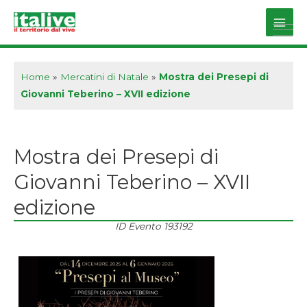
Vai
al
Main
contenuto
Men
Home
»
Mercatini di Natale
»
Mostra dei Presepi di
Giovanni Teberino – XVII edizione
Mostra dei Presepi di
Giovanni Teberino – XVII
edizione
ID Evento
193192