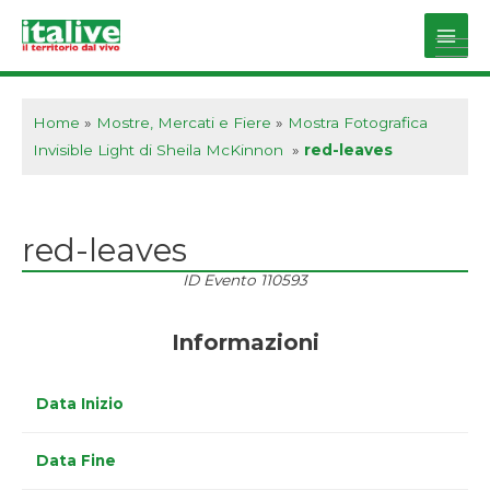
Vai
al
Main
contenuto
Men
Home
»
Mostre, Mercati e Fiere
»
Mostra Fotografica
Invisible Light di Sheila McKinnon
»
red-leaves
red-leaves
ID Evento
110593
Informazioni
Data Inizio
Data Fine