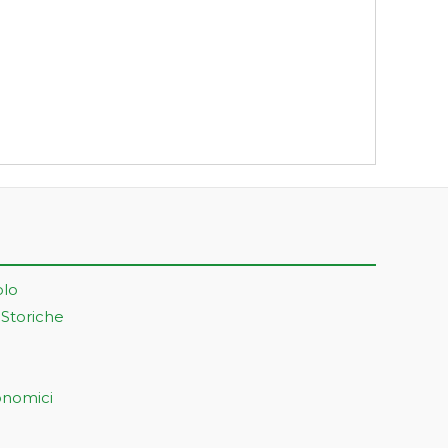
olo
 Storiche
onomici