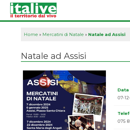
Vai
al
contenuto
Home
»
Mercatini di Natale
»
Natale ad Assisi
Natale ad Assisi
Data 
07-12
Tele
075 8