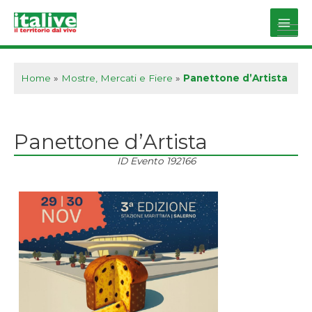
Vai
al
Main
contenuto
Men
Home
»
Mostre, Mercati e Fiere
»
Panettone d’Artista
Panettone d’Artista
ID Evento
192166