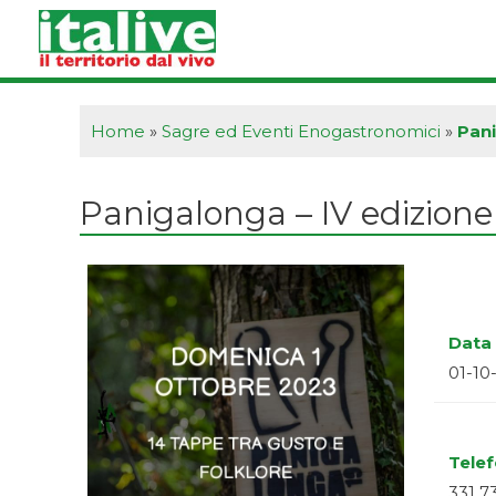
Vai
al
contenuto
Home
»
Sagre ed Eventi Enogastronomici
»
Pani
Panigalonga – IV edizione
Data 
01-10
Tele
331 7