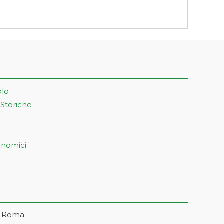
olo
 Storiche
onomici
– Roma