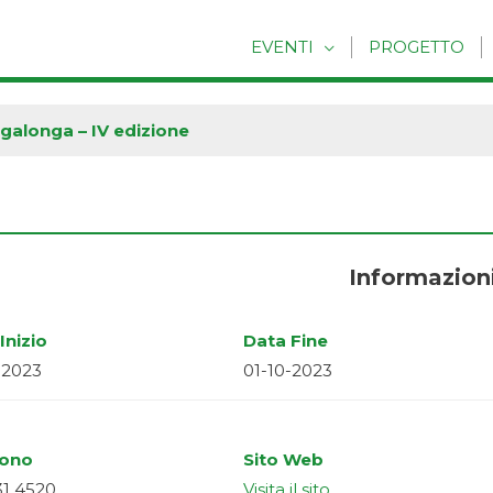
EVENTI
PROGETTO
galonga – IV edizione
Informazion
Inizio
Data Fine
-2023
01-10-2023
fono
Sito Web
31 4520
Visita il sito