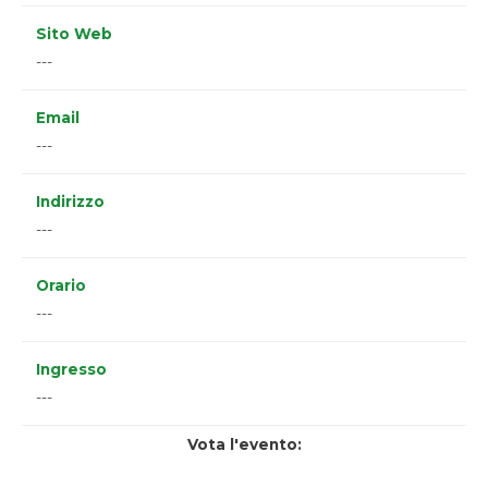
Sito Web
---
Email
---
Indirizzo
---
Orario
---
Ingresso
---
Vota l'evento: