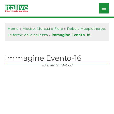
Vai
al
Main
contenuto
Men
Home
»
Mostre, Mercati e Fiere
»
Robert Mapplethorpe.
Le forme della bellezza
»
immagine Evento-16
immagine Evento-16
ID Evento
194060